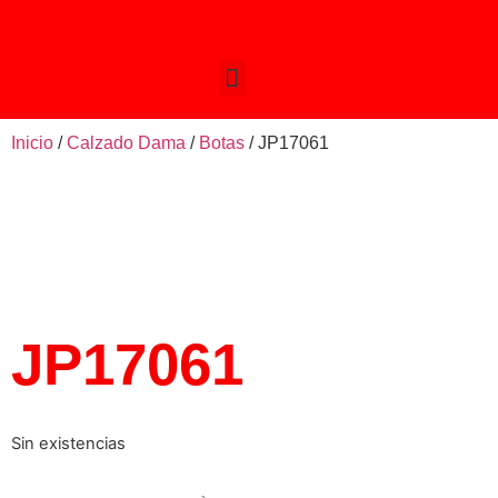
Inicio
/
Calzado Dama
/
Botas
/ JP17061
JP17061
Sin existencias