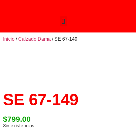
Inicio
/
Calzado Dama
/ SE 67-149
SE 67-149
$
799.00
Sin existencias