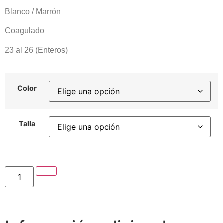
Blanco / Marrón
Coagulado
23 al 26 (Enteros)
Color
Talla
Añadir al carrito