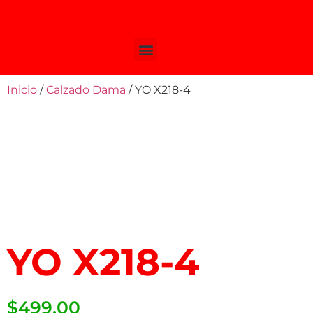
Inicio
/
Calzado Dama
/ YO X218-4
YO X218-4
$
499.00