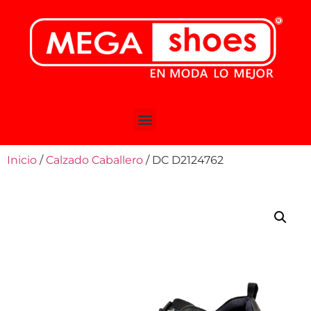
Inicio
/
Calzado Caballero
/ DC D2124762