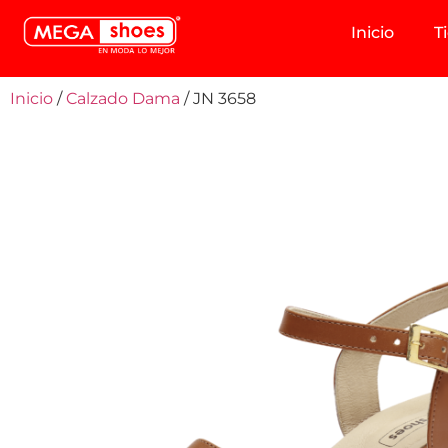
Inicio
T
Inicio
/
Calzado Dama
/ JN 3658