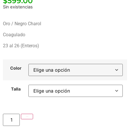
$
599.00
Sin existencias
Oro / Negro Charol
Coagulado
23 al 26 (Enteros)
Color
Talla
Añadir al carrito