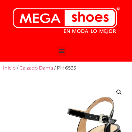
Inicio
/
Calzado Dama
/ PH 6535