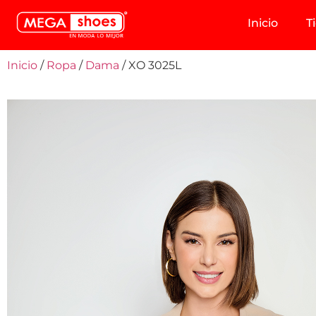
Inicio
T
Inicio
/
Ropa
/
Dama
/ XO 3025L