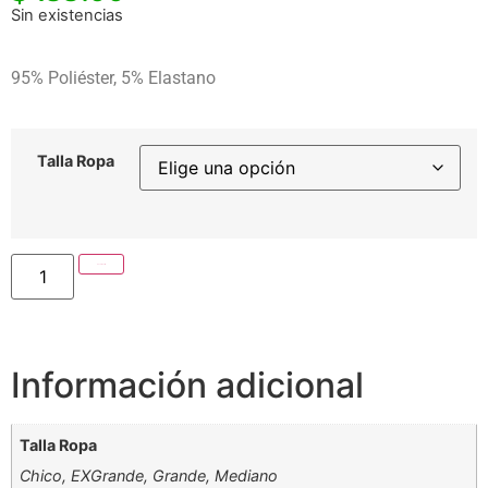
Sin existencias
95% Poliéster, 5% Elastano
Talla Ropa
Añadir al carrito
Información adicional
Talla Ropa
Chico, EXGrande, Grande, Mediano