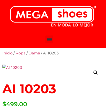
Inicio
/
Ropa
/
Dama
/ AI 10203
AI 10203
$
499.00